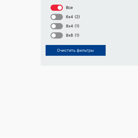
Все
6х4
(2)
8х4
(1)
8х8
(1)
Очистить фильтры