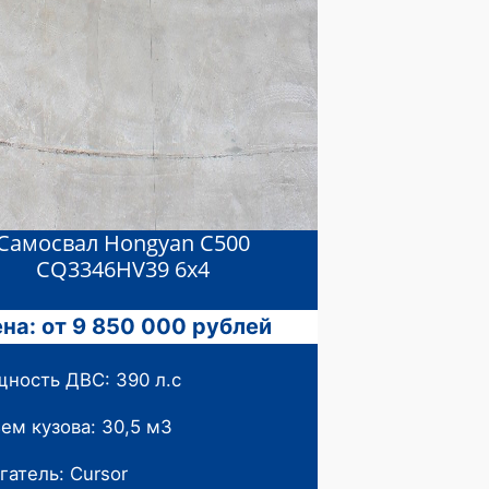
Самосвал Hongyan С500
CQ3346HV39 6х4
на: от 9 850 000 рублей
ность ДВС: 390 л.с
ем кузова: 30,5 м3
гатель: Cursor