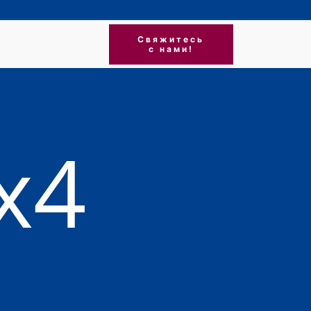
Свяжитесь
с нами!
х4