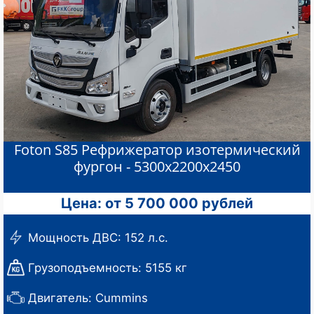
Foton S85 Рефрижератор изотермический
фургон - 5300х2200х2450
Цена: от 5 700 000 рублей
Мощность ДВС: 152 л.с.
Грузоподъемность: 5155 кг
Двигатель: Cummins