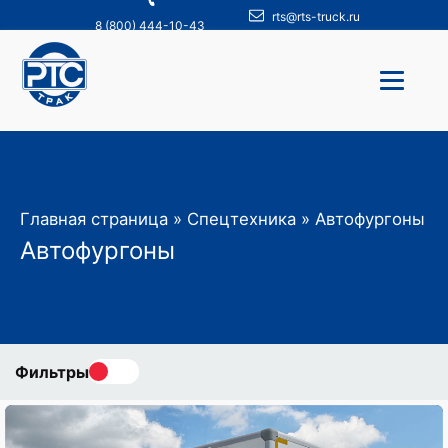
rts@rts-truck.ru
8 (800) 444-10-43
Главная страница
»
Спецтехника
»
Автофургоны
Автофургоны
Фильтры