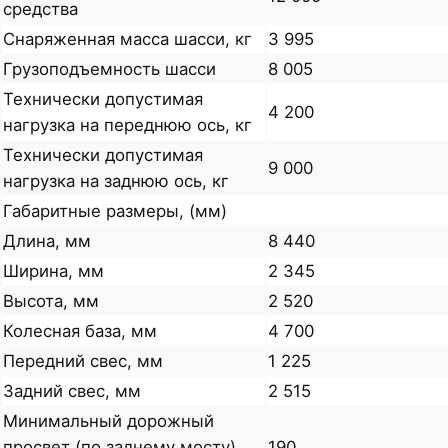
средства
Снаряженная масса шасси, кг
3 995
Грузоподъемность шасси
8 005
Технически допустимая
4 200
нагрузка на переднюю ось, кг
Технически допустимая
9 000
нагрузка на заднюю ось, кг
Габаритные размеры, (мм)
Длина, мм
8 440
Ширина, мм
2 345
Высота, мм
2 520
Колесная база, мм
4 700
Передний свес, мм
1 225
Задний свес, мм
2 515
Минимальный дорожный
просвет (по заднему мосту),
190