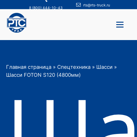
rts@rts-truck.ru
8 (800) 444-10-43
Главная страница
»
Спецтехника
»
Шасси
»
Ша
Шасси FOTON S120 (4800мм)