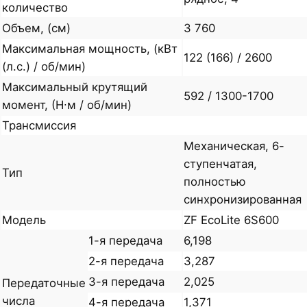
количество
Объем, (см)
3 760
Максимальная мощность, (кВт
122 (166) / 2600
(л.с.) / об/мин)
Максимальный крутящий
592 / 1300-1700
момент, (Н∙м / об/мин)
Трансмиссия
Механическая, 6-
ступенчатая,
Тип
полностью
синхронизированная
Модель
ZF EcoLite 6S600
1-я передача
6,198
2-я передача
3,287
3-я передача
2,025
Передаточные
числа
4-я передача
1,371