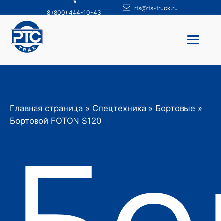
rts@rts-truck.ru
8 (800) 444-10-43
Главная страница
»
Спецтехника
»
Бортовые
»
Бо
Бортовой FOTON S120