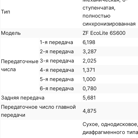
ступенчатая,
Тип
полностью
синхронизированная
Модель
ZF EcoLite 6S600
1-я передача
6,198
2-я передача
3,287
3-я передача
2,025
Передаточные
числа
4-я передача
1,371
5-я передача
1,000
6-я передача
0,780
Задняя передача
5,681
Передаточное число главной
4,875
передачи
Сухое, однодисковое
диафрагменного типа