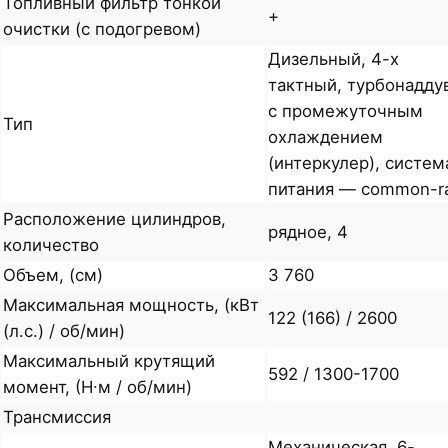
Топливный фильтр тонкой
+
очистки (с подогревом)
Дизельный, 4-х
тактный, турбонадду
с промежуточным
Тип
охлаждением
(интеркулер), систем
питания — common-ra
Расположение цилиндров,
рядное, 4
количество
Объем, (см)
3 760
Максимальная мощность, (кВт
122 (166) / 2600
(л.с.) / об/мин)
Максимальный крутящий
592 / 1300-1700
момент, (Н∙м / об/мин)
Трансмиссия
Механическая, 6-