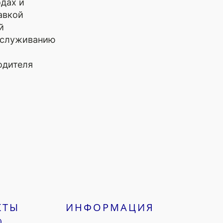
одах и
авкой
й
обслуживанию
одителя
КТЫ
ИНФОРМАЦИЯ