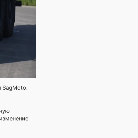
я SagMoto.
нную
 изменение