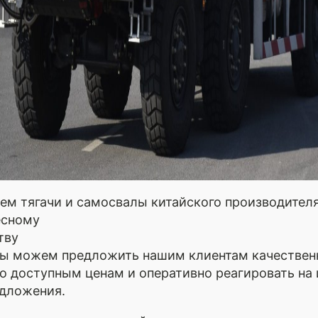
ем тягачи и самосвалы китайского производител
есному
тву
мы можем предложить нашим клиентам качестве
о доступным ценам и оперативно реагировать на
едложения.